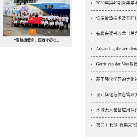
2020年第49期青年
低温量热技术及其在
1
2
3
4
5
6
有鹏来读书沙龙（第
“智航担使命，医者守初心...
Advancing the aerodyna
Gerrit van der V
基于强化学习的优化控
设计优化与信息管理(CA
水域无人装备应用探
第三十七期“有鹏来”读