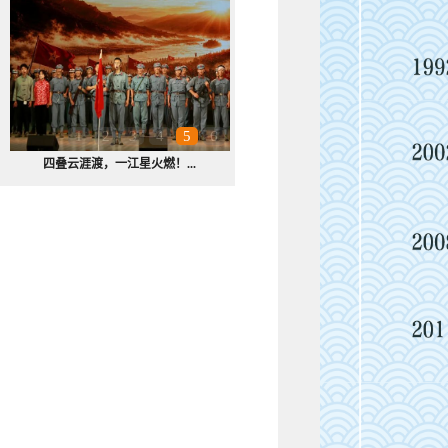
1
2
3
4
5
6
交通运输工程学院开展蓉达...