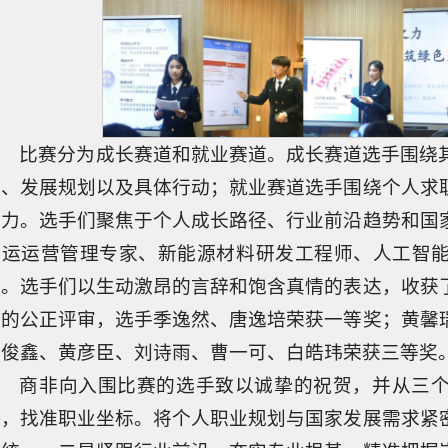
比赛分为成长赛道和就业赛道。成长赛道选手围绕
程、发展规划以及具体行动；就业赛道选手围绕个人求
能力。选手们聚焦于个人成长路径、行业前沿趋势和国
航运运营管理专家、新能源材料研发工程师、人工智
求。选手们以生动激昂的言辞和饱含真情的表达，收获
委的公正评审，选手季逸然、唐逸培荣获一等奖；黄馨
万俊鑫、黄彦臣、刘诗雨、曹一可、白皓玮荣获三等奖
商非向入围比赛的选手致以诚挚的祝贺，并从三
略，找准职业坐标。将个人职业规划与国家发展需求紧